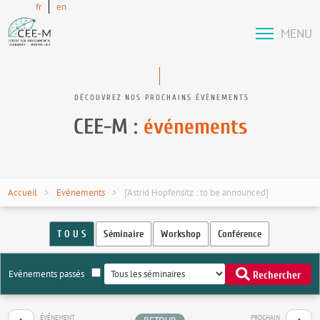
fr
en
MENU
DÉCOUVREZ NOS PROCHAINS ÉVÉNEMENTS
CEE-M :
événements
Accueil
Evènements
[Astrid Hopfensitz : to be announced]
T O U S
Séminaire
Workshop
Conférence
Evènements passés
Rechercher
ÉVÉNEMENT
PROCHAIN