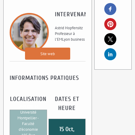
INTERVENANT
Astrid Hopfensitz
Professeur à
l'EMLyon business
Site web
INFORMATIONS PRATIQUES
LOCALISATION
DATES ET
UMR CEE-M
HEURE
Université
Montpellier -
Faculté
15 Oct,
d'économie