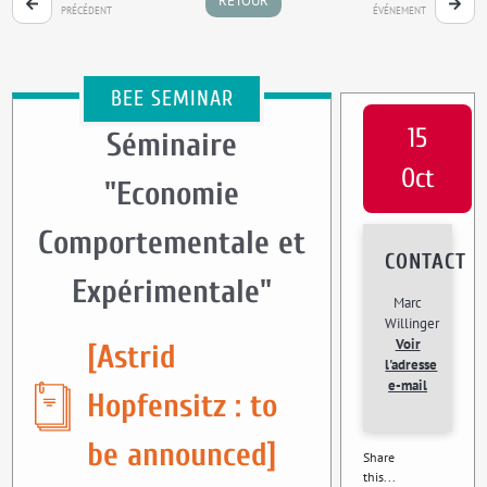
RETOUR
PRÉCÉDENT
ÉVÉNEMENT
BEE SEMINAR
15
Séminaire
Oct
"Economie
Comportementale et
CONTACT
Expérimentale"
Marc
Willinger
Voir
[Astrid
l'adresse
e-mail
Hopfensitz : to
be announced]
Share
this...