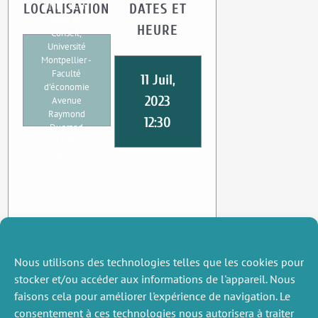
UMR CEE-M
LOCALISATION
DATES ET
salle du
HEURE
Conseil,
Université
Montpellier -
Faculté
11 Juil,
d'économie
2023
Avenue
Raymond
12:30
Dugrand
34960
Montpellier
Nous utilisons des technologies telles que les cookies pour
stocker et/ou accéder aux informations de l'appareil. Nous
faisons cela pour améliorer l'expérience de navigation. Le
consentement à ces technologies nous autorisera à traiter