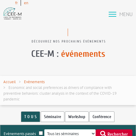
fr
en
MENU
DÉCOUVREZ NOS PROCHAINS ÉVÉNEMENTS
CEE-M :
événements
Accueil
Evènements
Economic and social preferences as drivers of compliance with
preventive behaviors: cluster analysis in the context of the COVID-19
pandemic
T O U S
Séminaire
Workshop
Conférence
Evènements passés
Rechercher