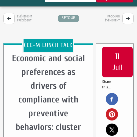
ÉVÉNEMENT
PROCHAIN
RETOUR
PRÉCÉDENT
ÉVÉNEMENT
CEE-M LUNCH TALK
11
Economic and social
Juil
preferences as
Share
drivers of
this...
compliance with
preventive
behaviors: cluster