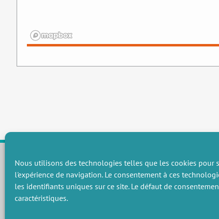
Nous utilisons des technologies telles que les cookies pour s
l'expérience de navigation. Le consentement à ces technologi
CHAMPS THÉMATIQUES
les identifiants uniques sur ce site. Le défaut de consenteme
Préservation des ressources naturelles et de la biodiversité
P
caractéristiques.
Vers une gouvernance environnementale efficace et équitable
P
Promouvoir une agriculture écologiquement innovante
P