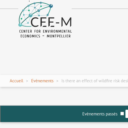
fr
en
Accueil
Evènements
Is there an effect of wildfire risk de
Evènements passés