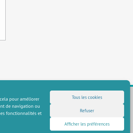
Tous les cookies
 cela pour améliorer
ent de navigation ou
NOUS SUIVRE
Refuser
es fonctionnalités et
Flux RSS
Afficher les préférences
LinkedIn
X
Réseaux sociaux