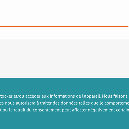
tocker et/ou accéder aux informations de l'appareil. Nous faisons
es nous autorisera à traiter des données telles que le comportem
RECHERCHE
DIVERS
nt ou le retrait du consentement peut affecter négativement certain
ublications
Offres d’emploi
artenariat
Job market
rojets de recherche
Intranet