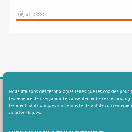
Nous utilisons des technologies telles que les cookies pour s
l'expérience de navigation. Le consentement à ces technologi
CHAMPS THÉMATIQUES
les identifiants uniques sur ce site. Le défaut de consenteme
Préservation des ressources naturelles et de la biodiversité
P
caractéristiques.
Vers une gouvernance environnementale efficace et équitable
P
Promouvoir une agriculture écologiquement innovante
P
Gérer les risques environnementaux
C