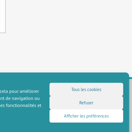
Tous les cookies
 cela pour améliorer
ent de navigation ou
NOUS SUIVRE
Refuser
es fonctionnalités et
Flux RSS
Afficher les préférences
LinkedIn
X
Réseaux sociaux
(Twitter)
Inscription à la newsletter