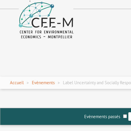
fr
en
Accueil
Evènements
Label Uncertainty and Socially Resp
Evènements passés