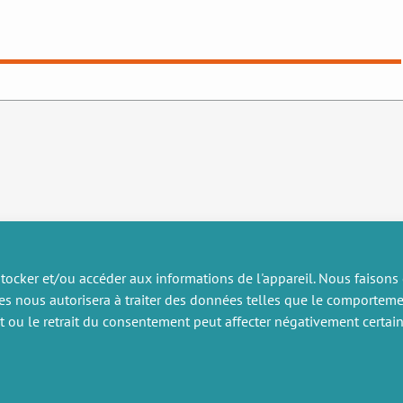
tocker et/ou accéder aux informations de l'appareil. Nous faisons
es nous autorisera à traiter des données telles que le comportem
RECHERCHE
DIVERS
nt ou le retrait du consentement peut affecter négativement certain
ublications
Offres d’emploi
artenariat
Job market
rojets de recherche
Intranet
onsulting et formation
Mentions légales