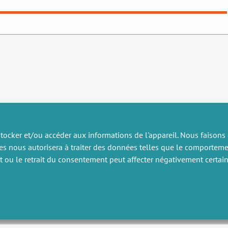
tocker et/ou accéder aux informations de l'appareil. Nous faisons
es nous autorisera à traiter des données telles que le comportem
RECHERCHE
DIVERS
nt ou le retrait du consentement peut affecter négativement certain
ublications
Offres d’emploi
artenariat
Job market
rojets de recherche
Intranet
onsulting et formation
Mentions légales
Politique de confidentialité