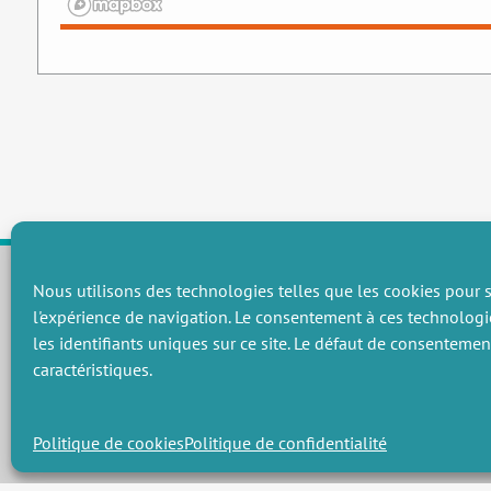
Nous utilisons des technologies telles que les cookies pour s
l'expérience de navigation. Le consentement à ces technologi
CHAMPS THÉMATIQUES
les identifiants uniques sur ce site. Le défaut de consenteme
Préservation des ressources naturelles et de la biodiversité
P
caractéristiques.
Vers une gouvernance environnementale efficace et équitable
P
Promouvoir une agriculture écologiquement innovante
P
Gérer les risques environnementaux
C
Politique de cookies
Politique de confidentialité