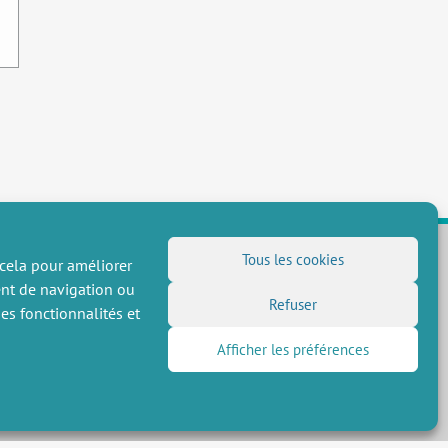
Tous les cookies
 cela pour améliorer
ent de navigation ou
NOUS SUIVRE
Refuser
es fonctionnalités et
Flux RSS
Afficher les préférences
LinkedIn
X
Réseaux sociaux
(Twitter)
Inscription à la newsletter