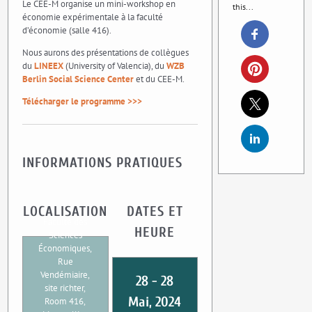
Le CEE-M organise un mini-workshop en
this...
économie expérimentale à la faculté
d’économie (salle 416).
Nous aurons des présentations de collègues
du
LINEEX
(University of Valencia), du
WZB
Berlin Social Science Center
et du CEE-M.
Télécharger le programme >>>
INFORMATIONS PRATIQUES
LOCALISATION
DATES ET
Faculté des
HEURE
Sciences
Économiques,
Rue
Vendémiaire,
28 - 28
site richter,
Mai, 2024
Room 416,