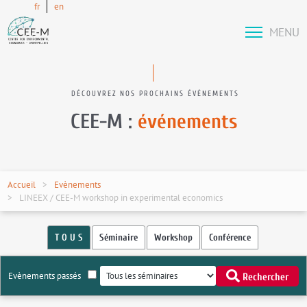
fr
en
MENU
DÉCOUVREZ NOS PROCHAINS ÉVÉNEMENTS
CEE-M :
événements
Accueil
Evènements
LINEEX / CEE-M workshop in experimental economics
T O U S
Séminaire
Workshop
Conférence
Evènements passés
Rechercher