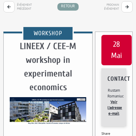
ÉVÉNEMENT
PROCHAIN
RETOUR
PRÉCÉDENT
ÉVÉNEMENT
WORKSHOP
28
LINEEX / CEE-M
Mai
workshop in
experimental
CONTACT
economics
Rustam
Romaniuc
Voir
l'adresse
e-mail
Share