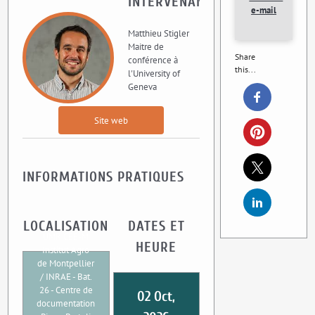
INTERVENANT
e-mail
Matthieu Stigler
Maitre de
Share
conférence à
this...
l'University of
Geneva
Site web
INFORMATIONS PRATIQUES
LOCALISATION
DATES ET
UMR CEE-M
HEURE
Institut Agro
de Montpellier
/ INRAE - Bat.
26 - Centre de
02 Oct,
documentation