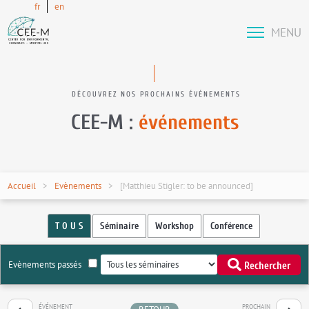
fr
en
MENU
DÉCOUVREZ NOS PROCHAINS ÉVÉNEMENTS
CEE-M :
événements
Accueil
Evènements
[Matthieu Stigler: to be announced]
T O U S
Séminaire
Workshop
Conférence
Evènements passés
Rechercher
ÉVÉNEMENT
PROCHAIN