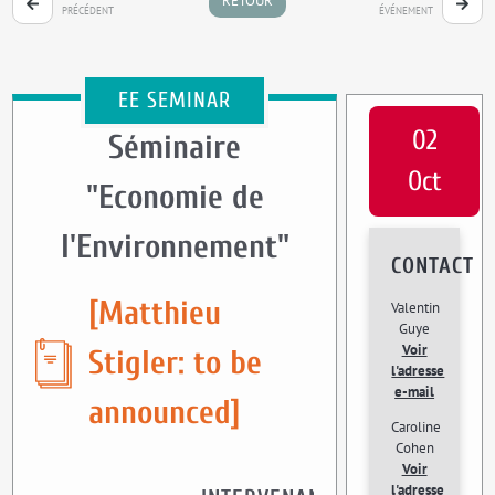
RETOUR
PRÉCÉDENT
ÉVÉNEMENT
EE SEMINAR
02
Séminaire
Oct
"Economie de
l'Environnement"
CONTACT
[Matthieu
Valentin
Guye
Voir
Stigler: to be
l'adresse
e-mail
announced]
Caroline
Cohen
Voir
l'adresse