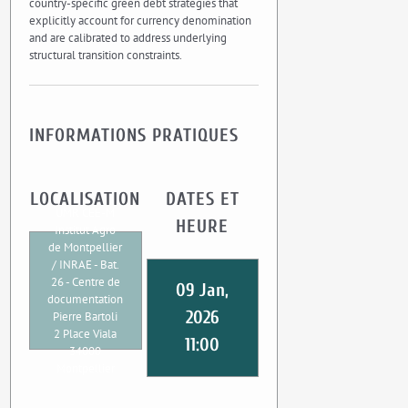
country-specific green debt strategies that
explicitly account for currency denomination
and are calibrated to address underlying
structural transition constraints.
INFORMATIONS PRATIQUES
LOCALISATION
DATES ET
UMR CEE-M
HEURE
Institut Agro
de Montpellier
/ INRAE - Bat.
26 - Centre de
09 Jan,
documentation
2026
Pierre Bartoli
2 Place Viala
11:00
34000
Montpellier