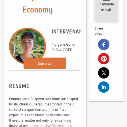
l'adresse
Economy
e-mail
Share
INTERVENANT
this...
Morgane Gonon
PhD at CIRED
Site web
RÉSUMÉ
Country-specific green transitions are shaped
by structural vulnerabilities rooted in their
sectoral composition and macro-fiscal
exposure. Green financing mechanisms,
therefore, matter not only for expanding
financial resources but also for mitigating