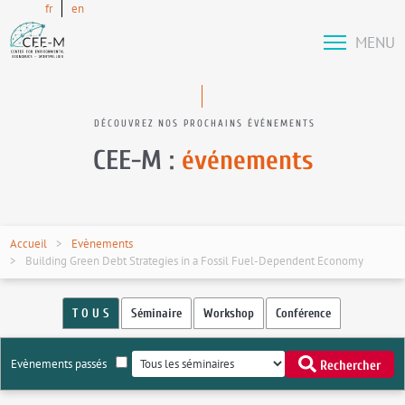
fr
en
MENU
DÉCOUVREZ NOS PROCHAINS ÉVÉNEMENTS
CEE-M :
événements
Accueil
Evènements
Building Green Debt Strategies in a Fossil Fuel-Dependent Economy
T O U S
Séminaire
Workshop
Conférence
Evènements passés
Rechercher