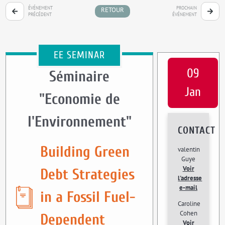
ÉVÉNEMENT
PROCHAIN
RETOUR
PRÉCÉDENT
ÉVÉNEMENT
EE SEMINAR
09
Séminaire
Jan
"Economie de
l'Environnement"
CONTACT
Building Green
valentin
Guye
Voir
Debt Strategies
l'adresse
e-mail
in a Fossil Fuel-
Caroline
Cohen
Dependent
Voir