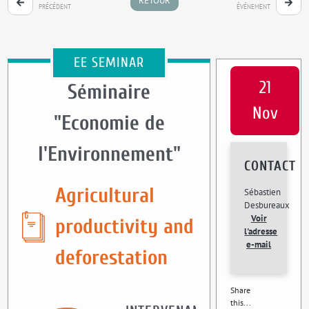
RETOUR
PRÉCÉDENT
ÉVÉNEMENT
EE SEMINAR
21
Séminaire
Nov
"Economie de
l'Environnement"
CONTACT
Agricultural
Sébastien
Desbureaux
Voir
productivity and
l'adresse
e-mail
deforestation
Share
this...