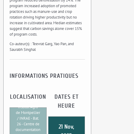
program reduced deforestation by 14%. The
program increased adoption of promoted
practices such as manure-use and crop
rotation driving higher productivity but no
increase in cultivated area. Median estimates
suggest that carbon savings alone cover 15%
of program costs.
Co-auteur(s) : Teevrat Garg, Yao Pan, and
Saurabh Singhal
INFORMATIONS PRATIQUES
LOCALISATION
DATES ET
UMR CEE-M
HEURE
Institut Agro
de Montpellier
/ INRAE - Bat.
26 - Centre de
21 Nov,
documentation