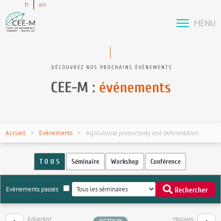
fr
en
MENU
DÉCOUVREZ NOS PROCHAINS ÉVÉNEMENTS
CEE-M :
événements
Accueil
Evènements
Agricultural productivity and deforestation
T O U S
Séminaire
Workshop
Conférence
Evènements passés
Rechercher
ÉVÉNEMENT
PROCHAIN