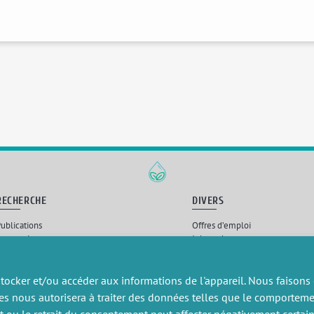
RECHERCHE
DIVERS
ublications
Offres d’emploi
artenariat
Job market
rojets de recherche
Intranet
onsulting et formation
Mentions légales
Politique de confidentialité
tocker et/ou accéder aux informations de l'appareil. Nous faisons
es nous autorisera à traiter des données telles que le comportem