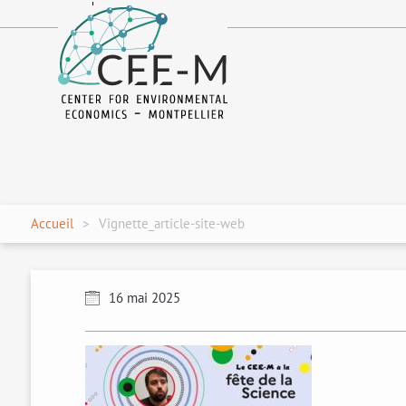
fr
en
Accueil
Vignette_article-site-web
16 mai 2025