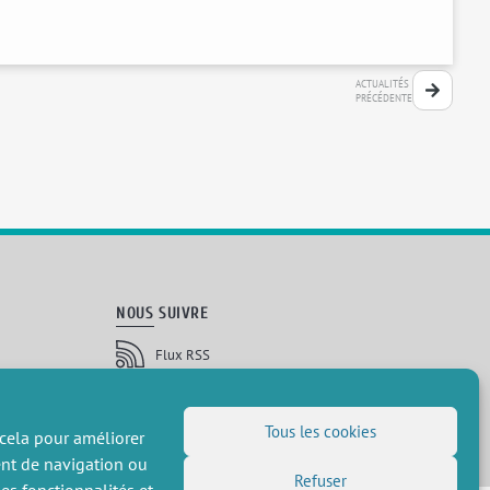
ACTUALITÉS
PRÉCÉDENTE
NOUS SUIVRE
Flux RSS
LinkedIn
X
Réseaux sociaux
(Twitter)
Inscription à la newsletter
Tous les cookies
 cela pour améliorer
ent de navigation ou
Refuser