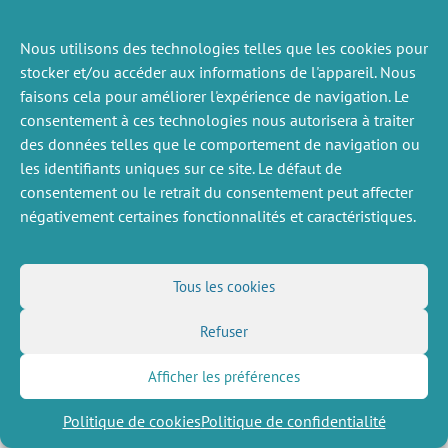
Nous utilisons des technologies telles que les cookies pour
ACTUALITÉS
stocker et/ou accéder aux informations de l'appareil. Nous
PRÉCÉDENTE
faisons cela pour améliorer l'expérience de navigation. Le
consentement à ces technologies nous autorisera à traiter
des données telles que le comportement de navigation ou
les identifiants uniques sur ce site. Le défaut de
DIVERS
NOUS SUIVRE
consentement ou le retrait du consentement peut affecter
Offres d’emploi
Flux RSS
négativement certaines fonctionnalités et caractéristiques.
Job market
LinkedIn
X
Intranet
Réseaux sociaux
(Twitter)
Mentions légales
Inscription à la newsletter
Politique de confidentialité
Tous les cookies
Refuser
Afficher les préférences
Politique de cookies
Politique de confidentialité