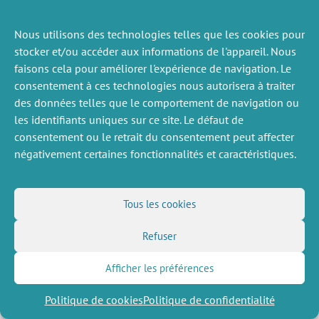
Nous utilisons des technologies telles que les cookies pour
stocker et/ou accéder aux informations de l'appareil. Nous
faisons cela pour améliorer l'expérience de navigation. Le
ACTUALITÉS
PRÉCÉDENTE
consentement à ces technologies nous autorisera à traiter
des données telles que le comportement de navigation ou
les identifiants uniques sur ce site. Le défaut de
consentement ou le retrait du consentement peut affecter
DIVERS
NOUS SUIVRE
négativement certaines fonctionnalités et caractéristiques.
Offres d’emploi
Flux RSS
Job market
LinkedIn
X
Intranet
Réseaux sociaux
Tous les cookies
(Twitter)
Mentions légales
Inscription à la newsletter
Politique de confidentialité
Refuser
Afficher les préférences
Politique de cookies
Politique de confidentialité