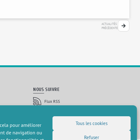
ACTUALITÉS
PRÉCÉDENTE
NOUS SUIVRE
Flux RSS
LinkedIn
X
Réseaux sociaux
(Twitter)
Inscription à la newsletter
Tous les cookies
 cela pour améliorer
ent de navigation ou
Refuser