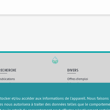
RECHERCHE
DIVERS
ublications
Offres d’emploi
artenariat
Job market
rojets de recherche
Intranet
onsulting et formation
Mentions légales
Politique de confidentialité
tocker et/ou accéder aux informations de l'appareil. Nous faisons
es nous autorisera à traiter des données telles que le comportem