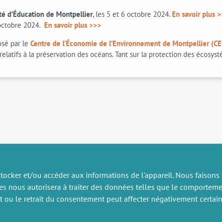
lté d’Éducation de Montpellier
, les 5 et 6 octobre 2024.
En savoir plus 
octobre 2024.
En savoir plus >>>
osé par le
Centre de l’Économie de l’Environnement de Montpellier (C
latifs à la préservation des océans. Tant sur la protection des écosyst
tocker et/ou accéder aux informations de l'appareil. Nous faisons
es nous autorisera à traiter des données telles que le comportem
RECHERCHE
DIVERS
nt ou le retrait du consentement peut affecter négativement certain
ublications
Offres d’emploi
artenariat
Job market