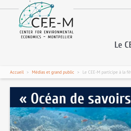
fr
en
Le C
Accueil
Médias et grand public
Le CEE-M participe à la fê