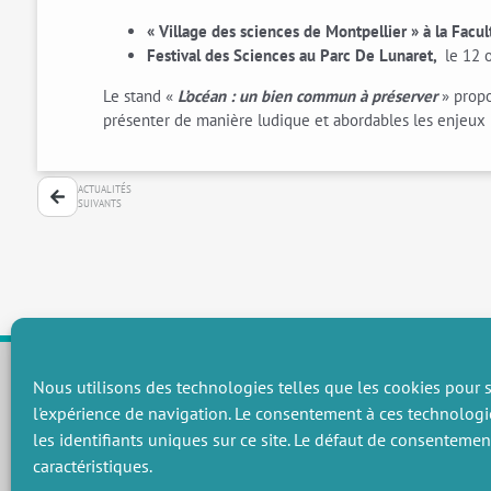
« Village des sciences de Montpellier » à la Facu
Festival des Sciences au Parc De Lunaret,
le 12 
Le stand «
L’océan : un bien commun à préserver
» prop
présenter de manière ludique et abordables les enjeux re
ACTUALITÉS
SUIVANTS
Nous utilisons des technologies telles que les cookies pour s
l'expérience de navigation. Le consentement à ces technologi
CHAMPS THÉMATIQUES
les identifiants uniques sur ce site. Le défaut de consenteme
Préservation des ressources naturelles et de la biodiversité
P
caractéristiques.
Vers une gouvernance environnementale efficace et équitable
P