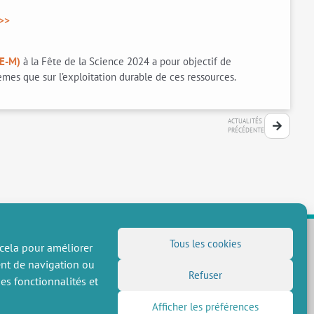
>>>
EE-M)
à la Fête de la Science 2024 a pour objectif de
èmes que sur l’exploitation durable de ces ressources.
ACTUALITÉS
PRÉCÉDENTE
Tous les cookies
 cela pour améliorer
ent de navigation ou
NOUS SUIVRE
Refuser
es fonctionnalités et
Flux RSS
Afficher les préférences