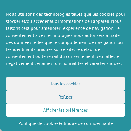
Nous utilisons des technologies telles que les cookies pour
ACTUALITÉS
PRÉCÉDENTE
stocker et/ou accéder aux informations de l'appareil. Nous
faisons cela pour améliorer l'expérience de navigation. Le
consentement à ces technologies nous autorisera à traiter
des données telles que le comportement de navigation ou
DIVERS
NOUS SUIVRE
les identifiants uniques sur ce site. Le défaut de
consentement ou le retrait du consentement peut affecter
Offres d’emploi
Flux RSS
négativement certaines fonctionnalités et caractéristiques.
Job market
LinkedIn
X
Intranet
Réseaux sociaux
(Twitter)
Mentions légales
Inscription à la newsletter
Politique de confidentialité
Tous les cookies
Refuser
Afficher les préférences
Politique de cookies
Politique de confidentialité