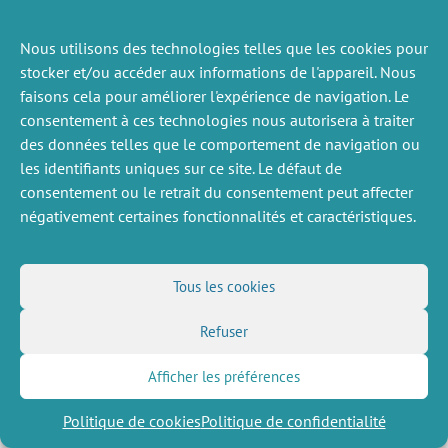
Nous utilisons des technologies telles que les cookies pour
stocker et/ou accéder aux informations de l'appareil. Nous
faisons cela pour améliorer l'expérience de navigation. Le
ACTUALITÉS
PRÉCÉDENTE
consentement à ces technologies nous autorisera à traiter
des données telles que le comportement de navigation ou
les identifiants uniques sur ce site. Le défaut de
consentement ou le retrait du consentement peut affecter
DIVERS
NOUS SUIVRE
négativement certaines fonctionnalités et caractéristiques.
Offres d’emploi
Flux RSS
Job market
LinkedIn
X
Intranet
Réseaux sociaux
Tous les cookies
(Twitter)
Mentions légales
Inscription à la newsletter
Politique de confidentialité
Refuser
Afficher les préférences
Politique de cookies
Politique de confidentialité