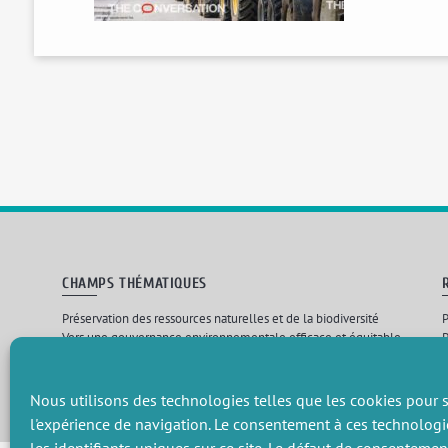
CHAMPS THÉMATIQUES
Préservation des ressources naturelles et de la biodiversité
P
Vers une gouvernance environnementale efficace et équitable
P
Promouvoir une agriculture écologiquement innovante
P
Gérer les risques environnementaux
C
Nous utilisons des technologies telles que les cookies pour s
l'expérience de navigation. Le consentement à ces technologi