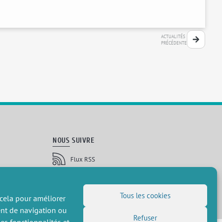
ACTUALITÉS
PRÉCÉDENTE
NOUS SUIVRE
Flux RSS
LinkedIn
X
Réseaux sociaux
(Twitter)
Inscription à la newsletter
Tous les cookies
 cela pour améliorer
ent de navigation ou
Refuser