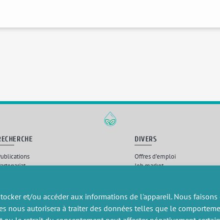
RECHERCHE
DIVERS
ublications
Offres d’emploi
artenariat
Job market
rojets de recherche
Intranet
onsulting et formation
Mentions légales
Politique de confidentialité
tocker et/ou accéder aux informations de l'appareil. Nous faisons
es nous autorisera à traiter des données telles que le comportem