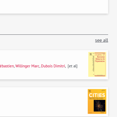
see all
ébastien
,
Willinger Marc
,
Dubois Dimitri
, [et al]