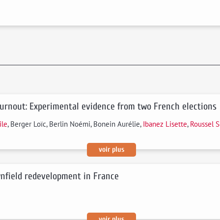
turnout: Experimental evidence from two French elections
ile
, Berger Loïc, Berlin Noémi, Bonein Aurélie,
Ibanez Lisette
,
Roussel S
voir plus
ownfield redevelopment in France
voir plus