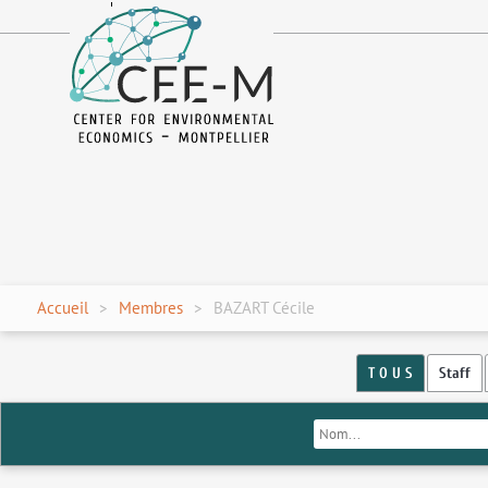
fr
en
Accueil
Membres
BAZART Cécile
T O U S
Staff