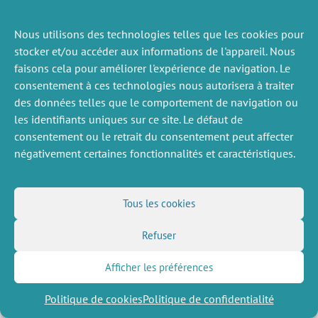
Nous utilisons des technologies telles que les cookies pour
stocker et/ou accéder aux informations de l'appareil. Nous
faisons cela pour améliorer l'expérience de navigation. Le
consentement à ces technologies nous autorisera à traiter
ACTUALITÉS
des données telles que le comportement de navigation ou
PRÉCÉDENTE
les identifiants uniques sur ce site. Le défaut de
consentement ou le retrait du consentement peut affecter
négativement certaines fonctionnalités et caractéristiques.
DIVERS
NOUS SUIVRE
Offres d’emploi
Flux RSS
Tous les cookies
Job market
LinkedIn
X
Intranet
Réseaux sociaux
Refuser
(Twitter)
Mentions légales
Inscription à la newsletter
Politique de confidentialité
Afficher les préférences
Politique de cookies
Politique de confidentialité