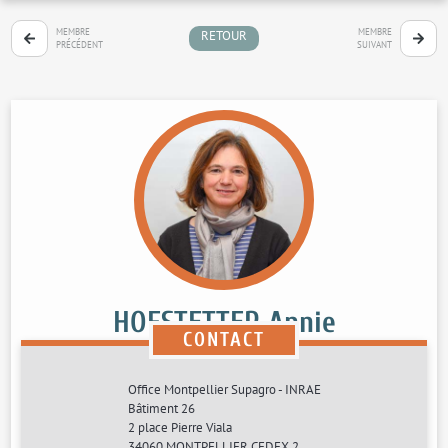
MEMBRE
MEMBRE
RETOUR
PRÉCÉDENT
SUIVANT
HOFSTETTER Annie
CONTACT
Ingénieure d'études
Office Montpellier Supagro - INRAE
Bâtiment 26
Appui à la recherche
2 place Pierre Viala
34060 MONTPELLIER CEDEX 2