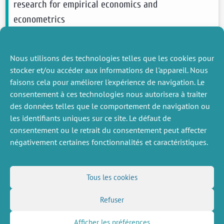
research for empirical economics and
econometrics
Orozco Valérie, Bontemps Christophe, Maigné
Élise, Piguet Virginie,
Hofstetter
Nous utilisons des technologies telles que les cookies pour
Annie
, Lacroix Anne, Levert Fabrice, Rousselle
stocker et/ou accéder aux informations de l'appareil. Nous
Jean-Marc
faisons cela pour améliorer l'expérience de navigation. Le
2020
Journal of Economic Surveys
consentement à ces technologies nous autorisera à traiter
voir plus
des données telles que le comportement de navigation ou
les identifiants uniques sur ce site. Le défaut de
consentement ou le retrait du consentement peut affecter
négativement certaines fonctionnalités et caractéristiques.
DIVERS
NOUS SUIVRE
Tous les cookies
Offres d’emploi
Flux RSS
Refuser
Job market
LinkedIn
X
Intranet
Réseaux sociaux
(Twitter)
Mentions légales
Afficher les préférences