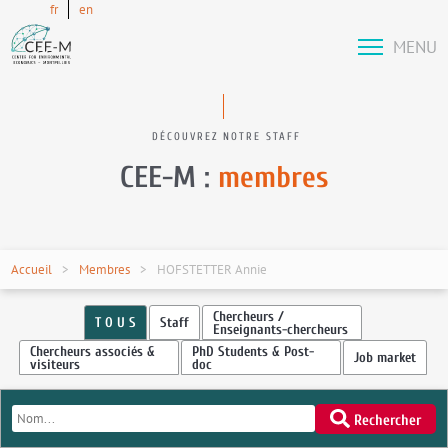
fr
en
MENU
DÉCOUVREZ NOTRE STAFF
CEE-M :
membres
Accueil
Membres
HOFSTETTER Annie
Chercheurs /
T O U S
Staff
Enseignants-chercheurs
Chercheurs associés &
PhD Students & Post-
Job market
visiteurs
doc
Rechercher