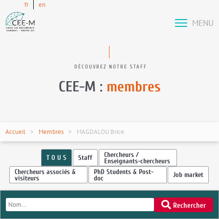
fr
en
MENU
DÉCOUVREZ NOTRE STAFF
CEE-M :
membres
Accueil
Membres
MAGDALOU Brice
Chercheurs /
T O U S
Staff
Enseignants-chercheurs
Chercheurs associés &
PhD Students & Post-
Job market
visiteurs
doc
Rechercher