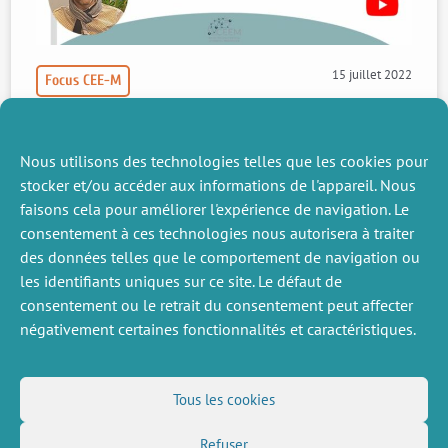
15 juillet 2022
Focus CEE-M
Mieux évaluer le bien-être social
Nous utilisons des technologies telles que les cookies pour
Article Focus de Brice Magdalou sur son article “A model of social
welfare improving transfers”.
stocker et/ou accéder aux informations de l'appareil. Nous
faisons cela pour améliorer l'expérience de navigation. Le
Voir la vidéo
Lire l’article
consentement à ces technologies nous autorisera à traiter
des données telles que le comportement de navigation ou
les identifiants uniques sur ce site. Le défaut de
consentement ou le retrait du consentement peut affecter
négativement certaines fonctionnalités et caractéristiques.
DIVERS
NOUS SUIVRE
Tous les cookies
Offres d’emploi
Flux RSS
Job market
Refuser
LinkedIn
X
Intranet
Réseaux sociaux