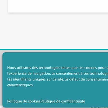
Nous utilisons des technologies telles que les cookies pour s
CHAMPS THÉMATIQUES
l'expérience de navigation. Le consentement à ces technologi
Préservation des ressources naturelles et de la biodiversité
P
les identifiants uniques sur ce site. Le défaut de consenteme
Vers une gouvernance environnementale efficace et équitable
P
caractéristiques.
Promouvoir une agriculture écologiquement innovante
P
Gérer les risques environnementaux
C
Politique de cookies
Politique de confidentialité
Design par
Les 