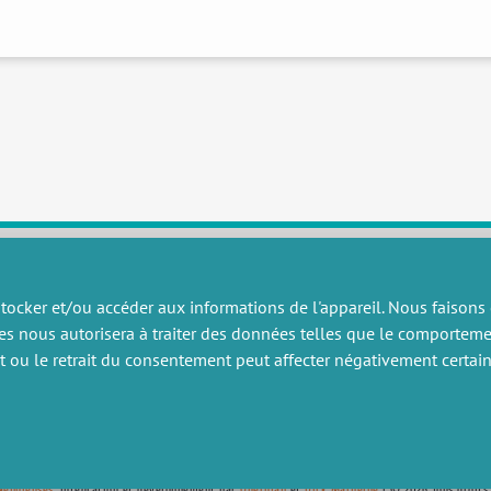
tocker et/ou accéder aux informations de l'appareil. Nous faisons
RECHERCHE
DIVERS
es nous autorisera à traiter des données telles que le comportem
ublications
Offres d’emploi
nt ou le retrait du consentement peut affecter négativement certain
artenariat
Job market
rojets de recherche
Intranet
onsulting et formation
Mentions légales
Politique de confidentialité
Nébuleuses
, Intégration et développement par
Querylab
et
Dirk Marheine
| © 2026 Tous droits