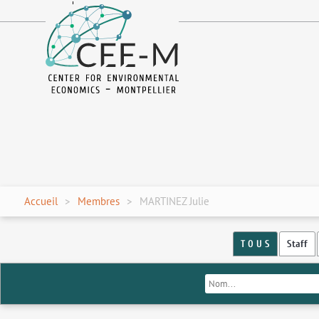
fr
en
Accueil
Membres
MARTINEZ Julie
T O U S
Staff