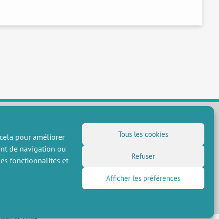
Tous les cookies
 cela pour améliorer
NOUS SUIVRE
ent de navigation ou
Flux RSS
Refuser
es fonctionnalités et
LinkedIn
X
Réseaux sociaux
Afficher les préférences
(Twitter)
Inscription à la newsletter
 réservés, CEE-M