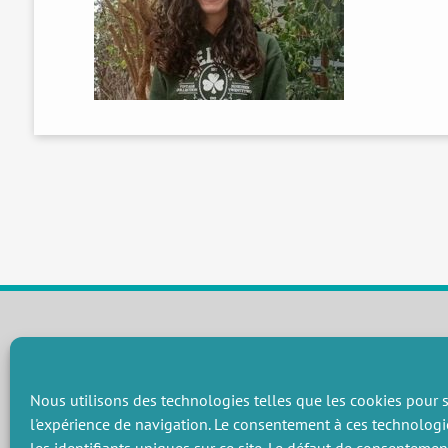
CHAMPS THÉMATIQUES
Préservation des ressources naturelles et de la biodiversité
P
Nous utilisons des technologies telles que les cookies pour s
Vers une gouvernance environnementale efficace et équitable
P
l'expérience de navigation. Le consentement à ces technologi
Promouvoir une agriculture écologiquement innovante
P