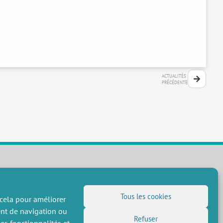
ACTUALITÉS
PRÉCÉDENTE
NOUS SUIVRE
Tous les cookies
 cela pour améliorer
Flux RSS
ent de navigation ou
LinkedIn
X
Réseaux sociaux
Refuser
(Twitter)