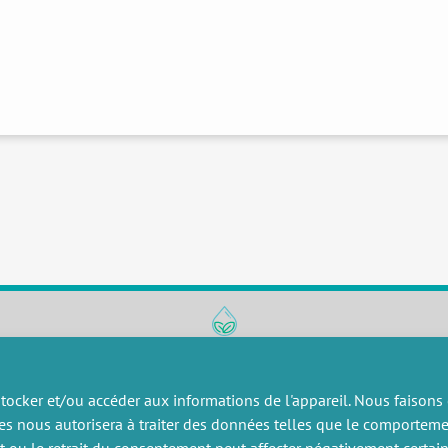
RECHERCHE
DIVERS
ublications
Offres d’emploi
tocker et/ou accéder aux informations de l'appareil. Nous faisons
artenariat
Job market
es nous autorisera à traiter des données telles que le comportem
rojets de recherche
Intranet