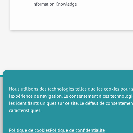
Information Knowledge
Nous utilisons des technologies telles que les cookies pour s
l'expérience de navigation. Le consentement à ces technologi
CHAMPS THÉMATIQUES
les identifiants uniques sur ce site. Le défaut de consenteme
Préservation des ressources naturelles et de la biodiversité
P
caractéristiques.
Vers une gouvernance environnementale efficace et équitable
P
Promouvoir une agriculture écologiquement innovante
P
Gérer les risques environnementaux
C
Politique de cookies
Politique de confidentialité