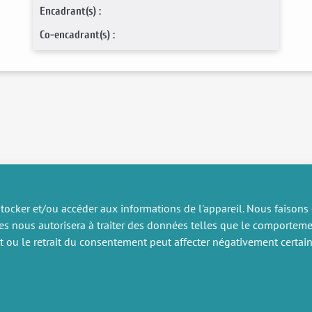
Encadrant(s) :
Co-encadrant(s) :
tocker et/ou accéder aux informations de l'appareil. Nous faisons
es nous autorisera à traiter des données telles que le comportem
RECHERCHE
DIVERS
nt ou le retrait du consentement peut affecter négativement certain
ublications
Offres d’emploi
artenariat
Job market
rojets de recherche
Intranet
onsulting et formation
Mentions légales
Politique de confidentialité