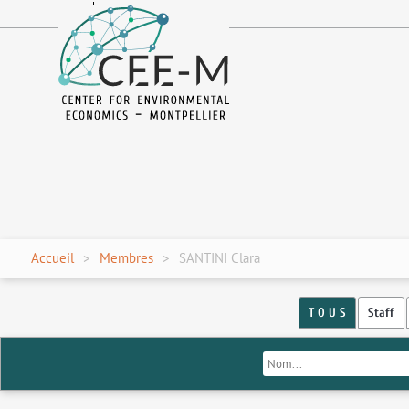
fr
en
Accueil
Membres
SANTINI Clara
T O U S
Staff