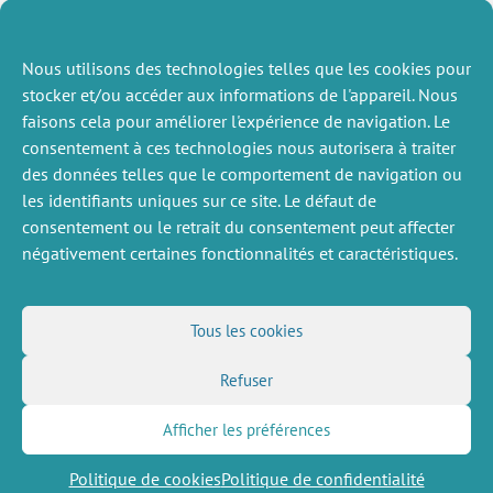
Nous utilisons des technologies telles que les cookies pour
stocker et/ou accéder aux informations de l'appareil. Nous
faisons cela pour améliorer l'expérience de navigation. Le
consentement à ces technologies nous autorisera à traiter
des données telles que le comportement de navigation ou
ACTUALITÉS
les identifiants uniques sur ce site. Le défaut de
PRÉCÉDENTE
consentement ou le retrait du consentement peut affecter
négativement certaines fonctionnalités et caractéristiques.
DIVERS
NOUS SUIVRE
Tous les cookies
Offres d’emploi
Flux RSS
Job market
Refuser
LinkedIn
X
Intranet
Réseaux sociaux
(Twitter)
Mentions légales
Inscription à la newsletter
Politique de confidentialité
Afficher les préférences
Politique de cookies
Politique de confidentialité