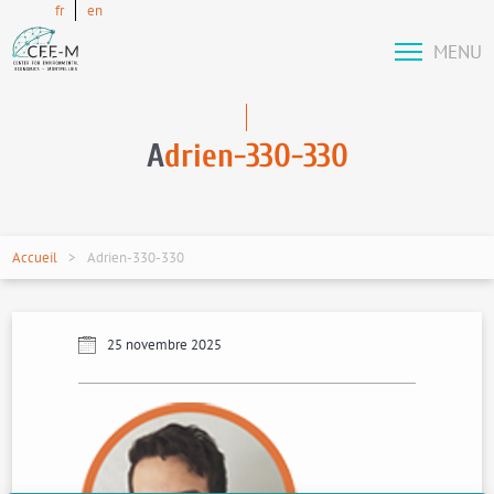
fr
en
MENU
A
drien-330-330
Accueil
Adrien-330-330
25 novembre 2025