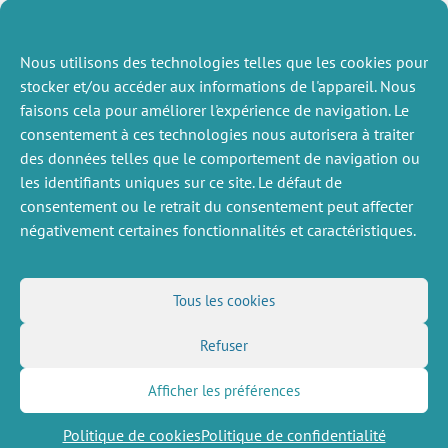
Nous utilisons des technologies telles que les cookies pour
stocker et/ou accéder aux informations de l'appareil. Nous
faisons cela pour améliorer l'expérience de navigation. Le
consentement à ces technologies nous autorisera à traiter
des données telles que le comportement de navigation ou
ACTUALITÉS
les identifiants uniques sur ce site. Le défaut de
PRÉCÉDENTE
consentement ou le retrait du consentement peut affecter
négativement certaines fonctionnalités et caractéristiques.
DIVERS
NOUS SUIVRE
Tous les cookies
Offres d’emploi
Flux RSS
Job market
Refuser
LinkedIn
X
Intranet
Réseaux sociaux
(Twitter)
Mentions légales
Inscription à la newsletter
Politique de confidentialité
Afficher les préférences
Politique de cookies
Politique de confidentialité