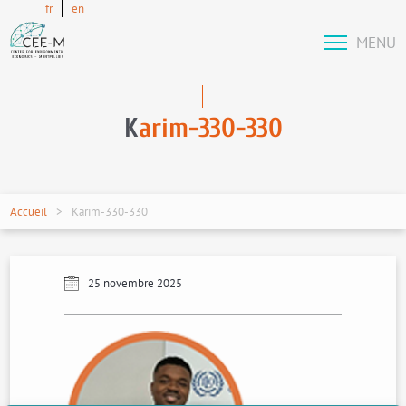
fr
en
MENU
K
arim-330-330
Accueil
Karim-330-330
25 novembre 2025