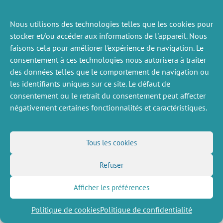
Nous utilisons des technologies telles que les cookies pour
ACTUALITÉS
PRÉCÉDENTE
stocker et/ou accéder aux informations de l'appareil. Nous
faisons cela pour améliorer l'expérience de navigation. Le
consentement à ces technologies nous autorisera à traiter
des données telles que le comportement de navigation ou
DIVERS
NOUS SUIVRE
les identifiants uniques sur ce site. Le défaut de
consentement ou le retrait du consentement peut affecter
Offres d’emploi
Flux RSS
négativement certaines fonctionnalités et caractéristiques.
Job market
LinkedIn
X
Intranet
Réseaux sociaux
(Twitter)
Mentions légales
Inscription à la newsletter
Politique de confidentialité
Tous les cookies
Refuser
Afficher les préférences
Politique de cookies
Politique de confidentialité