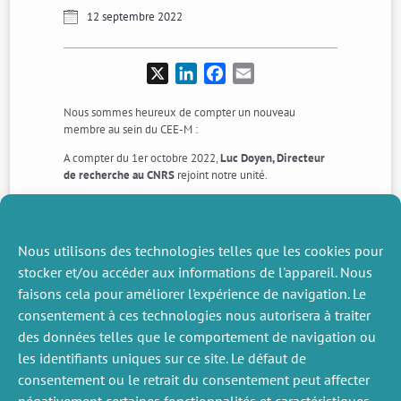
12 septembre 2022
X
LinkedIn
Facebook
Email
Nous sommes heureux de compter un nouveau
membre au sein du CEE-M :
A compter du 1er octobre 2022,
Luc Doyen, Directeur
de recherche au CNRS
rejoint notre unité.
Nous lui souhaitons la bienvenue !
Consulter la page
ORCID
de Luc Doyen
Nous utilisons des technologies telles que les cookies pour
Consulter la page
Google Scholar
de Luc Doyen
stocker et/ou accéder aux informations de l'appareil. Nous
faisons cela pour améliorer l'expérience de navigation. Le
consentement à ces technologies nous autorisera à traiter
des données telles que le comportement de navigation ou
les identifiants uniques sur ce site. Le défaut de
ACTUALITÉS
ACTUALITÉS
SUIVANTS
PRÉCÉDENTE
consentement ou le retrait du consentement peut affecter