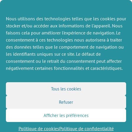
comportementale, l’« effet de dilution ».
Article coécrit par Angela Sutan (Burgundy School of
Business)
Noémie Bobin
(doctorante au CEE-M) et
Nous utilisons des technologies telles que les cookies pour
Sylvain max (Burgundy School of Business), et publié
stocker et/ou accéder aux informations de l'appareil. Nous
dans
The Conversation
.
faisons cela pour améliorer l'expérience de navigation. Le
Lire l’article >>>
consentement à ces technologies nous autorisera à traiter
des données telles que le comportement de navigation ou
les identifiants uniques sur ce site. Le défaut de
ACTUALITÉS
ACTUALITÉS
SUIVANTS
PRÉCÉDENTE
consentement ou le retrait du consentement peut affecter
négativement certaines fonctionnalités et caractéristiques.
DIVERS
NOUS SUIVRE
Tous les cookies
Offres d’emploi
Flux RSS
Refuser
Job market
LinkedIn
X
Intranet
Réseaux sociaux
(Twitter)
Mentions légales
Afficher les préférences
Inscription à la newsletter
Politique de confidentialité
Politique de cookies
Politique de confidentialité