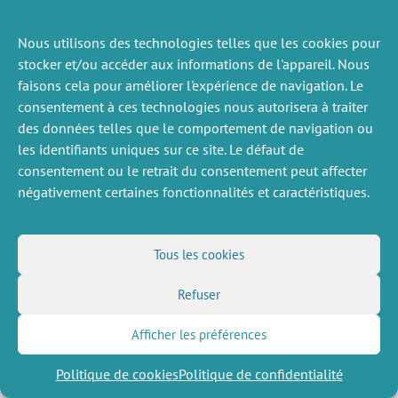
Nous utilisons des technologies telles que les cookies pour
ACTUALITÉS
stocker et/ou accéder aux informations de l'appareil. Nous
PRÉCÉDENTE
faisons cela pour améliorer l'expérience de navigation. Le
consentement à ces technologies nous autorisera à traiter
des données telles que le comportement de navigation ou
les identifiants uniques sur ce site. Le défaut de
DIVERS
NOUS SUIVRE
consentement ou le retrait du consentement peut affecter
Offres d’emploi
Flux RSS
négativement certaines fonctionnalités et caractéristiques.
Job market
LinkedIn
X
Intranet
Réseaux sociaux
(Twitter)
Mentions légales
Inscription à la newsletter
Politique de confidentialité
Tous les cookies
Refuser
Afficher les préférences
Politique de cookies
Politique de confidentialité