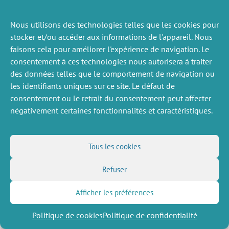
Nous utilisons des technologies telles que les cookies pour
ACTUALITÉS
PRÉCÉDENTE
stocker et/ou accéder aux informations de l'appareil. Nous
faisons cela pour améliorer l'expérience de navigation. Le
consentement à ces technologies nous autorisera à traiter
des données telles que le comportement de navigation ou
DIVERS
NOUS SUIVRE
les identifiants uniques sur ce site. Le défaut de
consentement ou le retrait du consentement peut affecter
Offres d’emploi
Flux RSS
négativement certaines fonctionnalités et caractéristiques.
Job market
LinkedIn
X
Intranet
Réseaux sociaux
(Twitter)
Mentions légales
Inscription à la newsletter
Politique de confidentialité
Tous les cookies
Refuser
Afficher les préférences
Politique de cookies
Politique de confidentialité