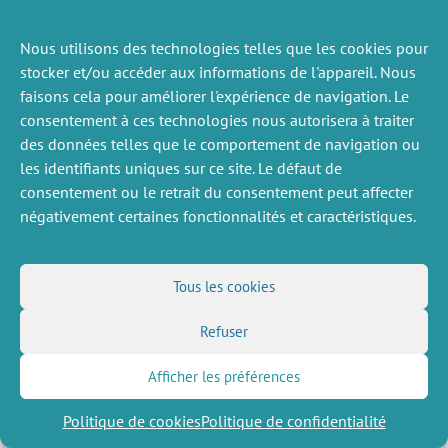
Nous utilisons des technologies telles que les cookies pour
ACTUALITÉS
PRÉCÉDENTE
stocker et/ou accéder aux informations de l'appareil. Nous
faisons cela pour améliorer l'expérience de navigation. Le
consentement à ces technologies nous autorisera à traiter
des données telles que le comportement de navigation ou
DIVERS
NOUS SUIVRE
les identifiants uniques sur ce site. Le défaut de
consentement ou le retrait du consentement peut affecter
Offres d’emploi
Flux RSS
négativement certaines fonctionnalités et caractéristiques.
Job market
LinkedIn
X
Intranet
Réseaux sociaux
(Twitter)
Mentions légales
Inscription à la newsletter
Politique de confidentialité
Tous les cookies
Refuser
Afficher les préférences
Politique de cookies
Politique de confidentialité