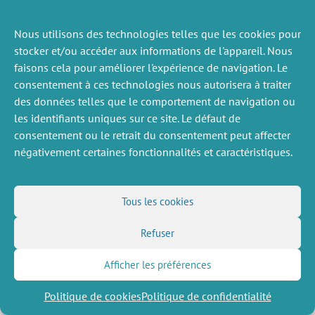
Nous utilisons des technologies telles que les cookies pour
ACTUALITÉS
stocker et/ou accéder aux informations de l'appareil. Nous
PRÉCÉDENTE
faisons cela pour améliorer l'expérience de navigation. Le
consentement à ces technologies nous autorisera à traiter
des données telles que le comportement de navigation ou
les identifiants uniques sur ce site. Le défaut de
DIVERS
NOUS SUIVRE
consentement ou le retrait du consentement peut affecter
Offres d’emploi
Flux RSS
négativement certaines fonctionnalités et caractéristiques.
Job market
LinkedIn
X
Intranet
Réseaux sociaux
(Twitter)
Mentions légales
Inscription à la newsletter
Politique de confidentialité
Tous les cookies
Refuser
Afficher les préférences
Politique de cookies
Politique de confidentialité