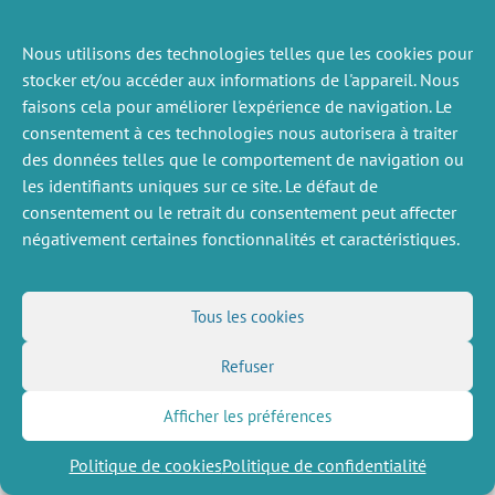
Nous utilisons des technologies telles que les cookies pour
ACTUALITÉS
PRÉCÉDENTE
stocker et/ou accéder aux informations de l'appareil. Nous
faisons cela pour améliorer l'expérience de navigation. Le
consentement à ces technologies nous autorisera à traiter
des données telles que le comportement de navigation ou
DIVERS
NOUS SUIVRE
les identifiants uniques sur ce site. Le défaut de
consentement ou le retrait du consentement peut affecter
Offres d’emploi
Flux RSS
négativement certaines fonctionnalités et caractéristiques.
Job market
LinkedIn
X
Intranet
Réseaux sociaux
(Twitter)
Mentions légales
Inscription à la newsletter
Politique de confidentialité
Tous les cookies
Refuser
Afficher les préférences
Politique de cookies
Politique de confidentialité