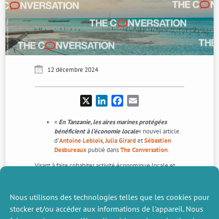
12 décembre 2024
X
LinkedIn
Facebook
Email
«
En Tanzanie, les aires marines protégées
bénéficient à l’économie locale
« nouvel article
d’
Antoine Leblois
,
Julia Girard
et
Sébastien
Desbureaux
publié dans
The Conversation
.
Visant à faire cohabiter activité économique locale et
biodiversité, les aires marines protégées à usages
multiples restent peu étudiées. En Tanzanie, des travaux
montrent que le niveau de vie des habitants des villages
Nous utilisons des technologies telles que les cookies pour
situés à proximité ou au sein des AMP a doublé par
stocker et/ou accéder aux informations de l'appareil. Nous
rapport à ceux plus éloignés.