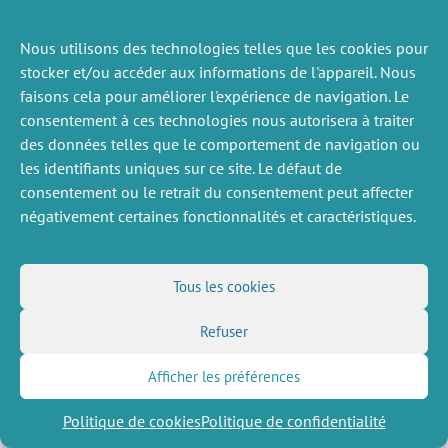
Nous utilisons des technologies telles que les cookies pour
ACTUALITÉS
stocker et/ou accéder aux informations de l'appareil. Nous
PRÉCÉDENTE
faisons cela pour améliorer l'expérience de navigation. Le
consentement à ces technologies nous autorisera à traiter
des données telles que le comportement de navigation ou
les identifiants uniques sur ce site. Le défaut de
DIVERS
NOUS SUIVRE
consentement ou le retrait du consentement peut affecter
Offres d’emploi
Flux RSS
négativement certaines fonctionnalités et caractéristiques.
Job market
LinkedIn
X
Intranet
Réseaux sociaux
(Twitter)
Mentions légales
Inscription à la newsletter
Politique de confidentialité
Tous les cookies
Refuser
Afficher les préférences
Politique de cookies
Politique de confidentialité