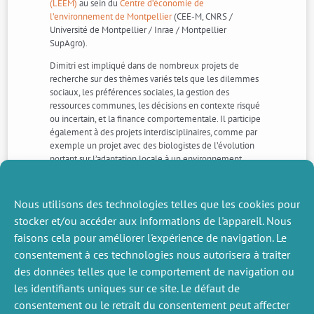
(LEEM)
au sein du
Centre d’économie de
l’environnement de Montpellier
(CEE-M, CNRS /
Université de Montpellier / Inrae / Montpellier
SupAgro).
Dimitri est impliqué dans de nombreux projets de
recherche sur des thèmes variés tels que les dilemmes
sociaux, les préférences sociales, la gestion des
ressources communes, les décisions en contexte risqué
ou incertain, et la finance comportementale. Il participe
également à des projets interdisciplinaires, comme par
exemple un projet avec des biologistes de l’évolution
portant sur l’adaptation locale à un environnement
risqué, qui l’a conduit à réaliser des expériences
d’économie au pied du volcan Semeru en Indonésie
pour mesurer l’attitude face au risque et les préférences
Nous utilisons des technologies telles que les cookies pour
sociales des populations vivant dans ces zones
stocker et/ou accéder aux informations de l'appareil. Nous
exposées au risque d’éruptions volcaniques.
faisons cela pour améliorer l'expérience de navigation. Le
En savoir plus >>>
consentement à ces technologies nous autorisera à traiter
des données telles que le comportement de navigation ou
les identifiants uniques sur ce site. Le défaut de
ACTUALITÉS
ACTUALITÉS
SUIVANTS
PRÉCÉDENTE
consentement ou le retrait du consentement peut affecter