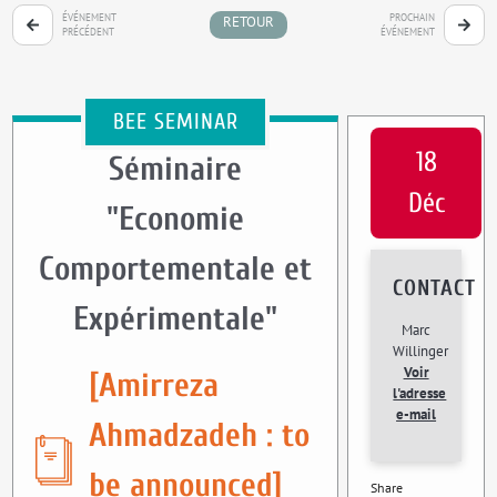
ÉVÉNEMENT
PROCHAIN
RETOUR
PRÉCÉDENT
ÉVÉNEMENT
BEE SEMINAR
18
Séminaire
Déc
"Economie
Comportementale et
CONTACT
Expérimentale"
Marc
Willinger
Voir
[Amirreza
l'adresse
e-mail
Ahmadzadeh : to
be announced]
Share