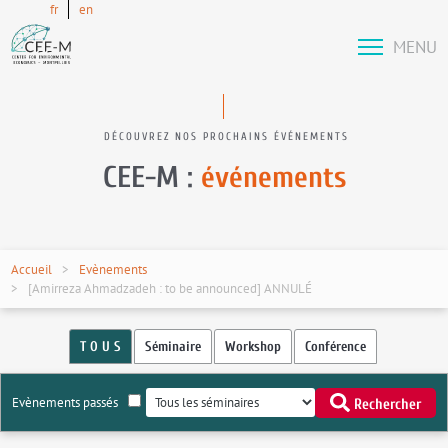
fr
en
MENU
DÉCOUVREZ NOS PROCHAINS ÉVÉNEMENTS
CEE-M :
événements
Accueil
Evènements
[Amirreza Ahmadzadeh : to be announced] ANNULÉ
T O U S
Séminaire
Workshop
Conférence
Evènements passés
Rechercher