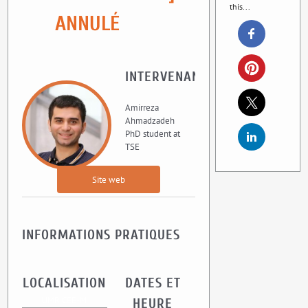
this...
ANNULÉ
INTERVENANT
Amirreza
Ahmadzadeh
PhD student at
TSE
Site web
INFORMATIONS PRATIQUES
LOCALISATION
DATES ET
UMR CEE-M
HEURE