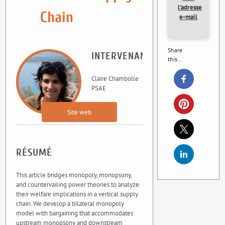
l'adresse
Chain
e-mail
Share
INTERVENANT
this...
Claire Chambolle
PSAE
Site web
RÉSUMÉ
This article bridges monopoly, monopsony,
and countervailing power theories to analyze
their welfare implications in a vertical supply
chain. We develop a bilateral monopoly
model with bargaining that accommodates
upstream monopsony and downstream