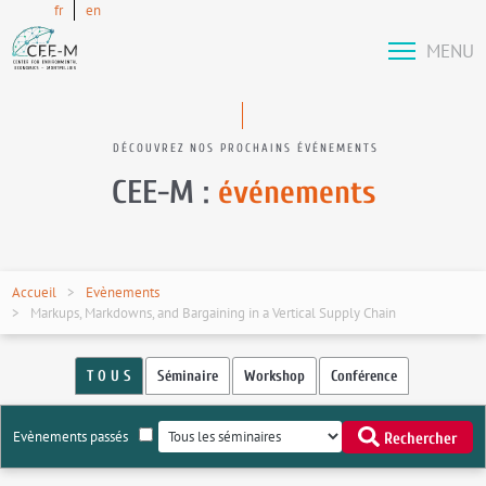
fr
en
MENU
DÉCOUVREZ NOS PROCHAINS ÉVÉNEMENTS
CEE-M :
événements
Accueil
Evènements
Markups, Markdowns, and Bargaining in a Vertical Supply Chain
T O U S
Séminaire
Workshop
Conférence
Evènements passés
Rechercher