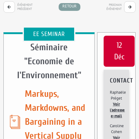
ÉVÉNEMENT
PROCHAIN
RETOUR
PRÉCÉDENT
ÉVÉNEMENT
EE SEMINAR
12
Séminaire
Déc
"Economie de
l'Environnement"
CONTACT
Markups,
Raphaële
Préget
Voir
Markdowns, and
l'adresse
e-mail
Bargaining in a
Caroline
Cohen
Vertical Supply
Voir