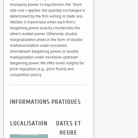
monopoly power. In equilibrium, the ‘‘short-
side rule » applies: the quantity exchanged is
determined by the firm willing to trade less.
Welfare is maximized when each firm’s
bargaining power exactly countervails the
other’s market power. Otherwise, double
marginalization arises in the form of double
markdownization under excessive
downstream bargaining power, or double
markupization under excessive upstream
bargaining power. We offer novel insights for
price regulation (e.g., price floors) and
competition policy.
INFORMATIONS PRATIQUES
LOCALISATION
DATES ET
UMR CEE-M
HEURE
Institut Agro