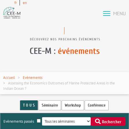
fr
en
MENU
DÉCOUVREZ NOS PROCHAINS ÉVÉNEMENTS
CEE-M :
événements
Accueil
Evènements
Assessing the Economics Outcomes of Marine Protected Areas in the
Indian Ocean ?
T O U S
Séminaire
Workshop
Conférence
Evènements passés
Rechercher