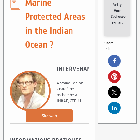
Marine
Velly
Voir
Protected Areas
l'adresse
e-mail
in the Indian
Ocean ?
Share
this...
INTERVENANT
Antoine Leblois
Chargé de
recherche à
INRAE, CEE-M
Site web