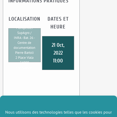
INFORMATIONS PRATIQUES
LOCALISATION
DATES ET
UMR CEE-M
HEURE
Montpellier
SupAgro /
INRA - Bat. 26 -
Centre de
21 Oct,
documentation
2022
Pierre Bartoli
2 Place Viala
11:00
34000
Montpellier
Nous utilisons des technologies telles que les cookies pour