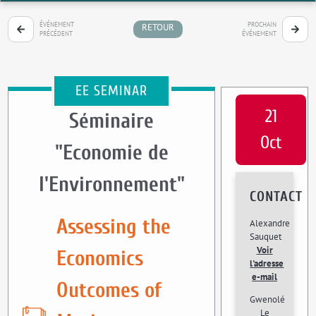
ÉVÉNEMENT
PROCHAIN
RETOUR
PRÉCÉDENT
ÉVÉNEMENT
EE SEMINAR
21
Séminaire
Oct
"Economie de
l'Environnement"
CONTACT
Assessing the
Alexandre
Sauquet
Voir
Economics
l'adresse
e-mail
Outcomes of
Gwenolé
Le