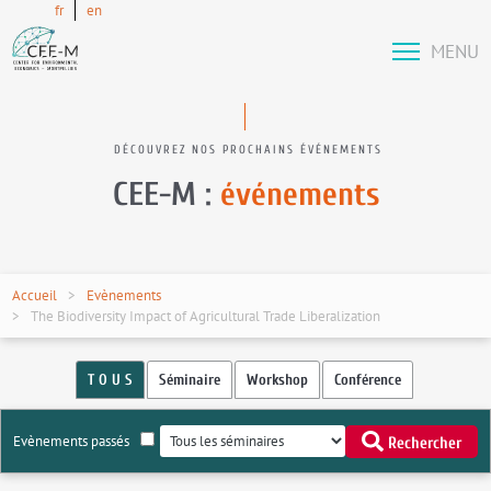
fr
en
MENU
DÉCOUVREZ NOS PROCHAINS ÉVÉNEMENTS
CEE-M :
événements
Accueil
Evènements
The Biodiversity Impact of Agricultural Trade Liberalization
T O U S
Séminaire
Workshop
Conférence
Evènements passés
Rechercher