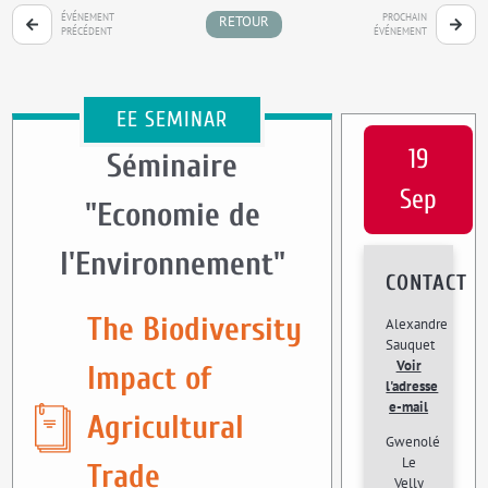
ÉVÉNEMENT
PROCHAIN
RETOUR
PRÉCÉDENT
ÉVÉNEMENT
EE SEMINAR
19
Séminaire
Sep
"Economie de
l'Environnement"
CONTACT
The Biodiversity
Alexandre
Sauquet
Voir
Impact of
l'adresse
e-mail
Agricultural
Gwenolé
Le
Trade
Velly