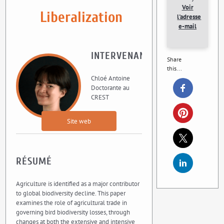
Voir
Liberalization
l'adresse
e-mail
INTERVENANT
Share
this...
Chloé Antoine
Doctorante au
CREST
Site web
RÉSUMÉ
Agriculture is identified as a major contributor
to global biodiversity decline. This paper
examines the role of agricultural trade in
governing bird biodiversity losses, through
changes at both the extensive and intensive