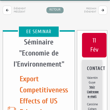
ÉVÉNEMENT
PROCHAIN
RETOUR
PRÉCÉDENT
ÉVÉNEMENT
EE SEMINAR
11
Séminaire
Fév
"Economie de
l'Environnement"
CONTACT
Export
Valentin
Guye
Voir
Competitiveness
l'adresse
e-mail
Effects of US
Caroline
Cohen