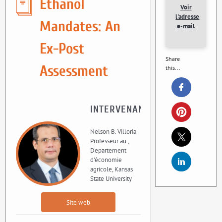
Ethanol
Voir
l'adresse
Mandates: An
e-mail
Ex-Post
Share
Assessment
this...
INTERVENANT
Nelson B. Villoria
Professeur au ,
Departement
d'économie
agricole, Kansas
State University
Site web