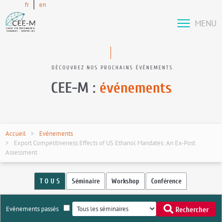
fr
en
MENU
DÉCOUVREZ NOS PROCHAINS ÉVÉNEMENTS
CEE-M :
événements
Accueil
Evènements
Export Competitiveness Effects of US Ethanol Mandates: An Ex-Post
Assessment
T O U S
Séminaire
Workshop
Conférence
Evènements passés
Rechercher