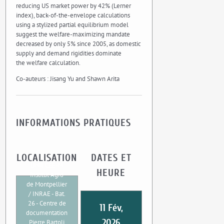
reducing US market power by 42% (Lerner
index), back-of-the-envelope calculations
using a stylized partial equilibrium model
suggest the welfare-maximizing mandate
decreased by only 5% since 2005, as domestic
supply and demand rigidities dominate
the welfare calculation.
Co-auteurs : Jisang Yu and Shawn Arita
INFORMATIONS PRATIQUES
LOCALISATION
DATES ET
UMR CEE-M
HEURE
Institut Agro
de Montpellier
/ INRAE - Bat.
26 - Centre de
11 Fév,
documentation
2026
Pierre Bartoli