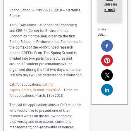
l'adresse
e-mail
Spring School – May 22-25, 2018 – Marseille,
France
AMSE (Aix-Marseille School of Economics)
Share
and CEE-M (Center for Environmental
this...
Economics Montpellier) organize the first
Spring School in Environmental Economics in
the context of the ANR-funded research
project GREEN-Econ. This Spring School is
divided into two parts: two lectures and
around 15 student presentations will be
organized during the first two days, while the
last two days will be dedicated to a workshop.
Call for applications:
Call for
papers_Spring_School_May2018
– Deadline
for applications: March, 15th 2018
The call for applications aims at PhD students
who would like to present one of their
research works on the following topics:
biodiversity and ecosystems; commons
management; non-renewable resources;