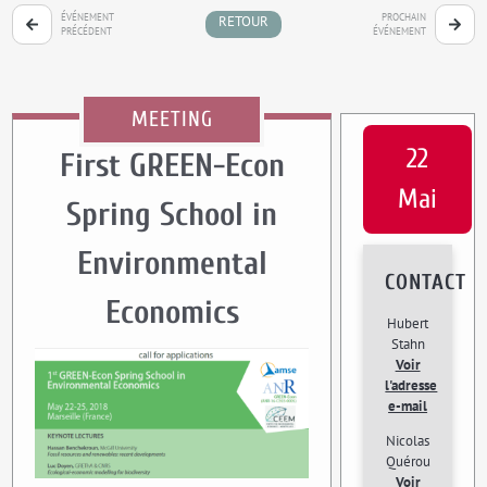
ÉVÉNEMENT
PROCHAIN
RETOUR
PRÉCÉDENT
ÉVÉNEMENT
MEETING
22
First GREEN-Econ
Mai
Spring School in
Environmental
CONTACT
Economics
Hubert
Stahn
Voir
l'adresse
e-mail
Nicolas
Quérou
Voir