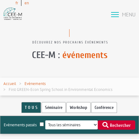
fr
en
MENU
DÉCOUVREZ NOS PROCHAINS ÉVÉNEMENTS
CEE-M :
événements
Accueil
Evènements
First GREEN-Econ Spring School in Environmental Economics
T O U S
Séminaire
Workshop
Conférence
Evènements passés
Rechercher