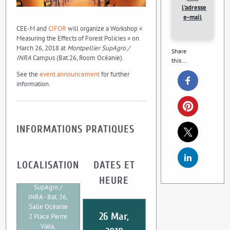
l'adresse
e-mail
CEE-M and
CIFOR
will organize a Workshop «
Measuring the Effects of Forest Policies » on
March 26, 2018 at
Montpellier SupAgro /
Share
INRA
Campus (Bat.26, Room Océanie).
this...
See the
event announcement
for further
information.
INFORMATIONS PRATIQUES
LOCALISATION
DATES ET
Montpellier
HEURE
SupAgro /
INRA - Bat. 26,
Salle Océanie
26 Mar,
2 Place Pierre
Viala,