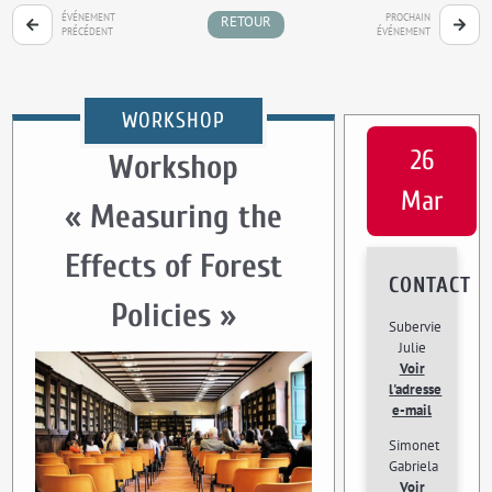
ÉVÉNEMENT
PROCHAIN
RETOUR
PRÉCÉDENT
ÉVÉNEMENT
WORKSHOP
26
Workshop
Mar
« Measuring the
Effects of Forest
CONTACT
Policies »
Subervie
Julie
Voir
l'adresse
e-mail
Simonet
Gabriela
Voir