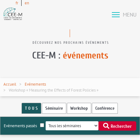
fr
en
MENU
DÉCOUVREZ NOS PROCHAINS ÉVÉNEMENTS
CEE-M :
événements
Accueil
Evènements
Workshop « Measuring the Effects of Forest Policies »
T O U S
Séminaire
Workshop
Conférence
Evènements passés
Rechercher