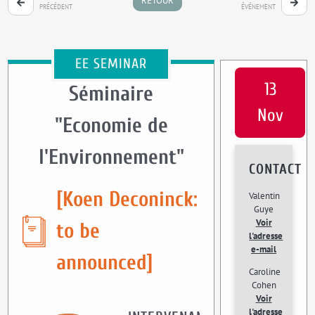
RETOUR
PRÉCÉDENT
ÉVÉNEMENT
EE SEMINAR
13
Séminaire
Nov
"Economie de
l'Environnement"
CONTACT
[Koen Deconinck:
Valentin
Guye
Voir
to be
l'adresse
e-mail
announced]
Caroline
Cohen
Voir
l'adresse