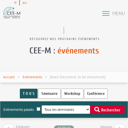
fr
en
MENU
DÉCOUVREZ NOS PROCHAINS ÉVÉNEMENTS
CEE-M :
événements
Accueil
Evènements
[Koen Deconinck: to be announced]
T O U S
Séminaire
Workshop
Conférence
Evènements passés
Rechercher
ÉVÉNEMENT
PROCHAIN