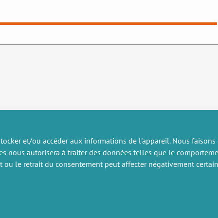
tocker et/ou accéder aux informations de l'appareil. Nous faisons
es nous autorisera à traiter des données telles que le comportem
RECHERCHE
DIVERS
nt ou le retrait du consentement peut affecter négativement certain
ublications
Offres d’emploi
artenariat
Job market
rojets de recherche
Intranet
onsulting et formation
Mentions légales
Politique de confidentialité