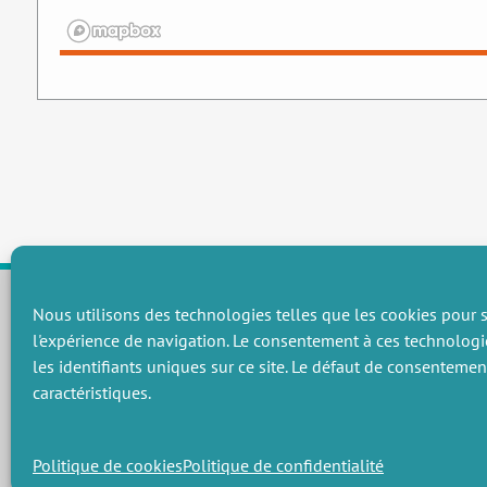
Nous utilisons des technologies telles que les cookies pour s
l'expérience de navigation. Le consentement à ces technologi
CHAMPS THÉMATIQUES
les identifiants uniques sur ce site. Le défaut de consenteme
Préservation des ressources naturelles et de la biodiversité
P
caractéristiques.
Vers une gouvernance environnementale efficace et équitable
P
Promouvoir une agriculture écologiquement innovante
P
Gérer les risques environnementaux
C
Politique de cookies
Politique de confidentialité