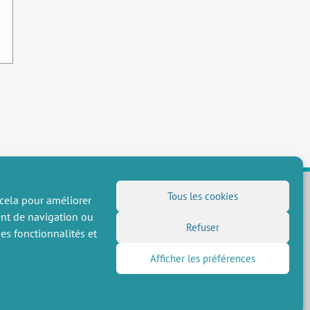
Tous les cookies
 cela pour améliorer
ent de navigation ou
NOUS SUIVRE
Refuser
es fonctionnalités et
Flux RSS
Afficher les préférences
LinkedIn
X
Réseaux sociaux
(Twitter)
Inscription à la newsletter