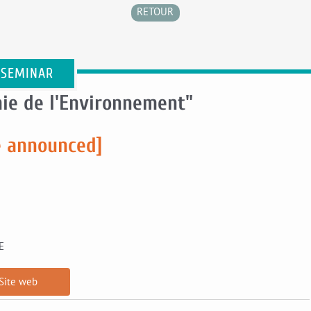
RETOUR
 SEMINAR
ie de l'Environnement"
e announced]
E
Site web