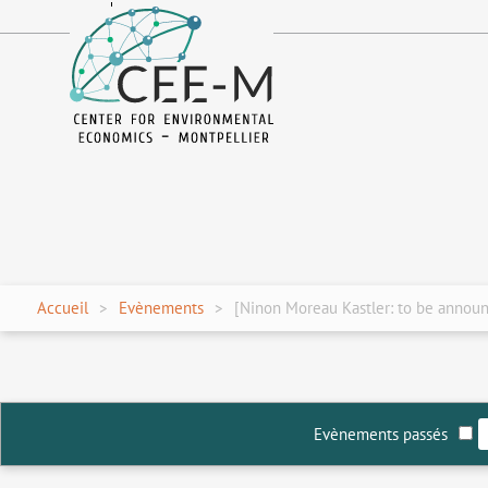
fr
en
Accueil
Evènements
[Ninon Moreau Kastler: to be annou
Evènements passés