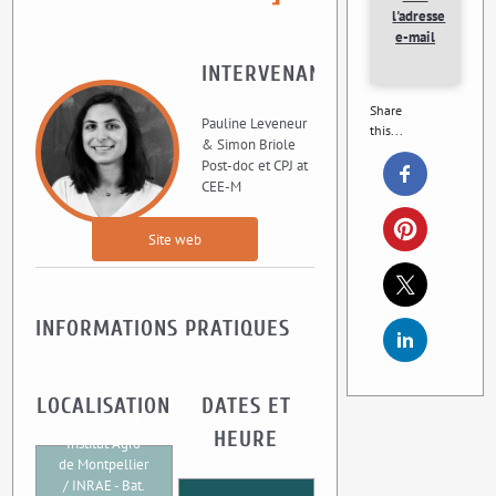
l'adresse
e-mail
INTERVENANT
Share
Pauline Leveneur
this...
& Simon Briole
Post-doc et CPJ at
CEE-M
Site web
INFORMATIONS PRATIQUES
LOCALISATION
DATES ET
UMR CEE-M
HEURE
Institut Agro
de Montpellier
/ INRAE - Bat.