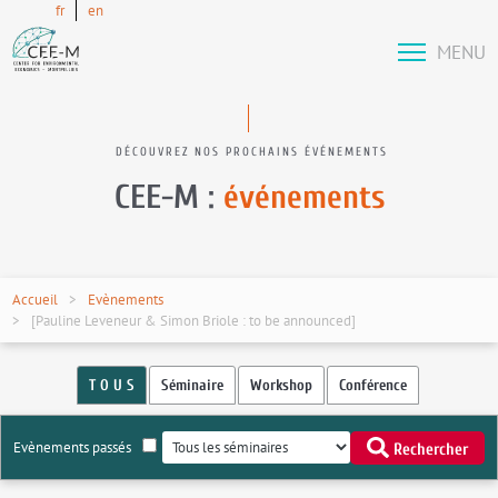
fr
en
MENU
DÉCOUVREZ NOS PROCHAINS ÉVÉNEMENTS
CEE-M :
événements
Accueil
Evènements
[Pauline Leveneur & Simon Briole : to be announced]
T O U S
Séminaire
Workshop
Conférence
Evènements passés
Rechercher