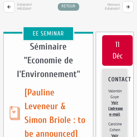
ÉVÉNEMENT
PROCHAIN
RETOUR
PRÉCÉDENT
ÉVÉNEMENT
EE SEMINAR
11
Séminaire
Déc
"Economie de
l'Environnement"
CONTACT
[Pauline
Valentin
Guye
Voir
Leveneur &
l'adresse
e-mail
Simon Briole : to
Caroline
Cohen
be announced]
Voir