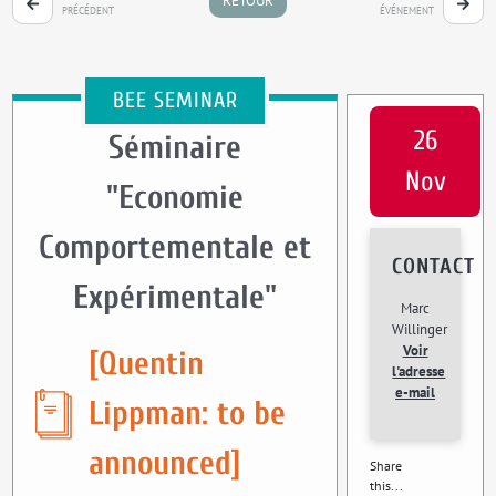
RETOUR
PRÉCÉDENT
ÉVÉNEMENT
BEE SEMINAR
26
Séminaire
Nov
"Economie
Comportementale et
CONTACT
Expérimentale"
Marc
Willinger
Voir
[Quentin
l'adresse
e-mail
Lippman: to be
announced]
Share
this...