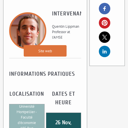
INTERVENANT
Quentin Lippman
Professor at
l'AMSE
Site web
INFORMATIONS PRATIQUES
LOCALISATION
DATES ET
UMR CEE-M
HEURE
Université
Montpellier -
Faculté
26 Nov,
d'économie