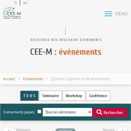
fr
en
MENU
DÉCOUVREZ NOS PROCHAINS ÉVÉNEMENTS
CEE-M :
événements
Accueil
Evènements
[Quentin Lippman: to be announced]
T O U S
Séminaire
Workshop
Conférence
Evènements passés
Rechercher
ÉVÉNEMENT
PROCHAIN