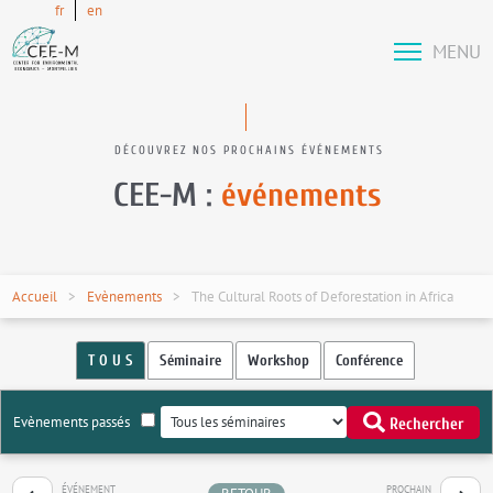
fr
en
MENU
DÉCOUVREZ NOS PROCHAINS ÉVÉNEMENTS
CEE-M :
événements
Accueil
Evènements
The Cultural Roots of Deforestation in Africa
T O U S
Séminaire
Workshop
Conférence
Evènements passés
Rechercher
ÉVÉNEMENT
PROCHAIN