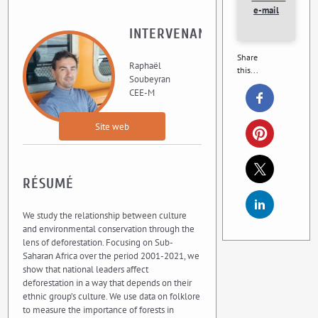
e-mail
INTERVENANT
Share
Raphaël
this...
Soubeyran
CEE-M
Site web
RÉSUMÉ
We study the relationship between culture
and environmental conservation through the
lens of deforestation. Focusing on Sub-
Saharan Africa over the period 2001-2021, we
show that national leaders affect
deforestation in a way that depends on their
ethnic group’s culture. We use data on folklore
to measure the importance of forests in