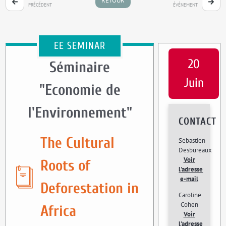
RETOUR
PRÉCÉDENT
ÉVÉNEMENT
EE SEMINAR
20
Séminaire
Juin
"Economie de
l'Environnement"
CONTACT
The Cultural
Sebastien
Desbureaux
Voir
Roots of
l'adresse
e-mail
Deforestation in
Caroline
Cohen
Africa
Voir
l'adresse