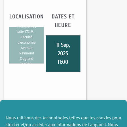
LOCALISATION
DATES ET
Université
HEURE
Montpellier,
salle C319. –
Faculté
d’économie
11 Sep,
Avenue
2025
Raymond
Dugrand
11:00
34960
Montpellier
Nous utilisons des technologies telles que les cookies pour
stocker et/ou accéder aux informations de l'appareil. Nous