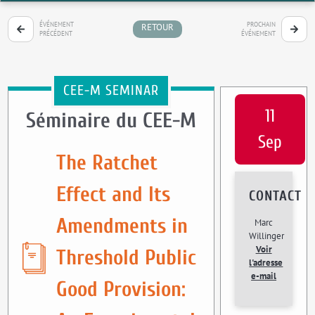
ÉVÉNEMENT
PROCHAIN
RETOUR
PRÉCÉDENT
ÉVÉNEMENT
CEE-M SEMINAR
11
Séminaire du CEE-M
Sep
The Ratchet
Effect and Its
CONTACT
Amendments in
Marc
Willinger
Voir
Threshold Public
l'adresse
e-mail
Good Provision: