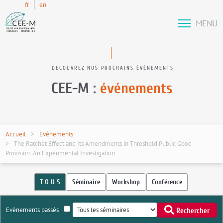
fr
en
MENU
DÉCOUVREZ NOS PROCHAINS ÉVÉNEMENTS
CEE-M :
événements
Accueil
Evènements
The Ratchet Effect and Its Amendments in Threshold Public Good
Provision: An Experimental Investigation
T O U S
Séminaire
Workshop
Conférence
Evènements passés
Rechercher