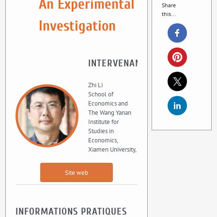
An Experimental
Share
this...
Investigation
INTERVENANT
Zhi Li
School of
Economics and
The Wang Yanan
Institute for
Studies in
Economics,
Xiamen University,
Site web
INFORMATIONS PRATIQUES